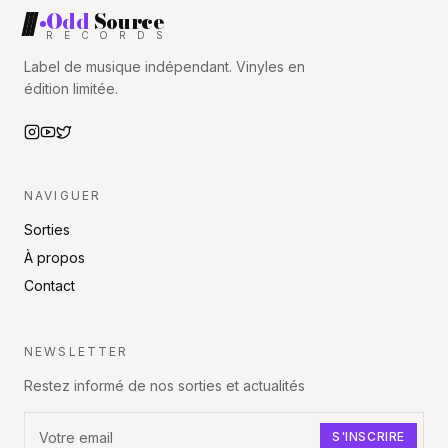
Odd
Source
R
E
C
O
R
D
S
RECORDS
Label de musique indépendant. Vinyles en
édition limitée.
NAVIGUER
Sorties
À propos
Contact
NEWSLETTER
Restez informé de nos sorties et actualités
S'INSCRIRE