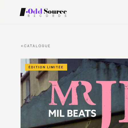
Odd
Source
R
E
C
O
R
D
S
RECORDS
CATALOGUE
ÉDITION LIMITÉE