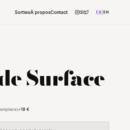
Sorties
À propos
Contact
|
FR
EN
de Surface
xemplaires
•
18 €