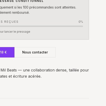
ESSAGE CONDITIONNEL
iquement si les 100 précommandes sont atteintes.
alement remboursé.
ES REÇUES
0
%
ur lancer le pressage
18 €
Nous contacter
Mil Beats — une collaboration dense, taillée pour
ates et écriture acérée.