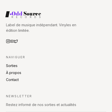
Odd
Source
R
E
C
O
R
D
S
RECORDS
Label de musique indépendant. Vinyles en
édition limitée.
NAVIGUER
Sorties
À propos
Contact
NEWSLETTER
Restez informé de nos sorties et actualités